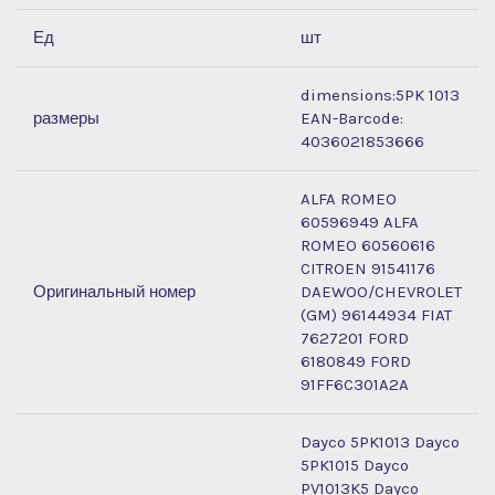
Ед
шт
dimensions:5PK 1013
размеры
EAN-Barcode:
4036021853666
ALFA ROMEO
60596949 ALFA
ROMEO 60560616
CITROEN 91541176
Оригинальный номер
DAEWOO/CHEVROLET
(GM) 96144934 FIAT
7627201 FORD
6180849 FORD
91FF6C301A2A
Dayco 5PK1013 Dayco
5PK1015 Dayco
PV1013K5 Dayco