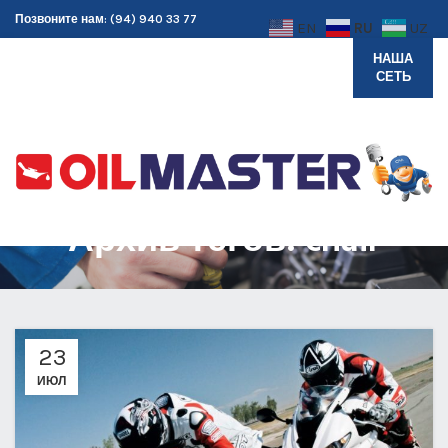
Позвоните нам: (94) 940 33 77
RU
EN
UZ
НАША
СЕТЬ
Архив тегов: chair
23
ИЮЛ