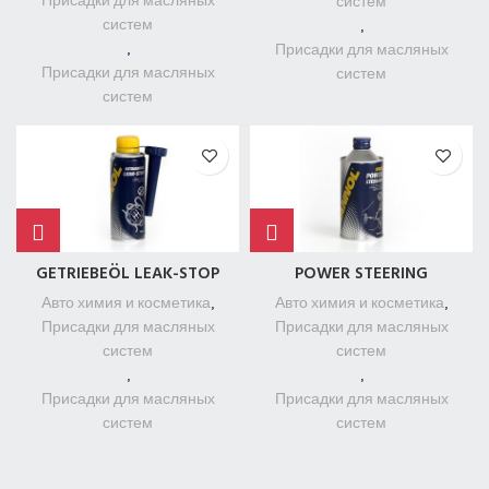
Присадки для масляных
систем
систем
,
,
Присадки для масляных
Присадки для масляных
систем
систем
GETRIEBEÖL LEAK-STOP
POWER STEERING
Авто химия и косметика
,
Авто химия и косметика
,
Присадки для масляных
Присадки для масляных
систем
систем
,
,
Присадки для масляных
Присадки для масляных
систем
систем