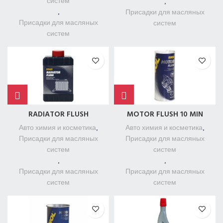
систем
,
,
Присадки для масляных
Присадки для масляных
систем
систем
RADIATOR FLUSH
MOTOR FLUSH 10 MIN
Авто химия и косметика
,
Авто химия и косметика
,
Присадки для масляных
Присадки для масляных
систем
систем
,
,
Присадки для масляных
Присадки для масляных
систем
систем