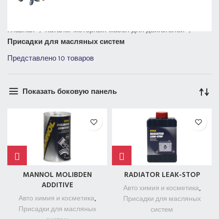
Главная
Каталог моторных масел для двигателей
Присадки для масляных систем
Представлено 10 товаров
Показать боковую панель
MANNOL MOLIBDEN
RADIATOR LEAK-STOP
ADDITIVE
Авто химия и косметика
,
Авто химия и косметика
,
Присадки для масляных
Присадки для масляных
систем