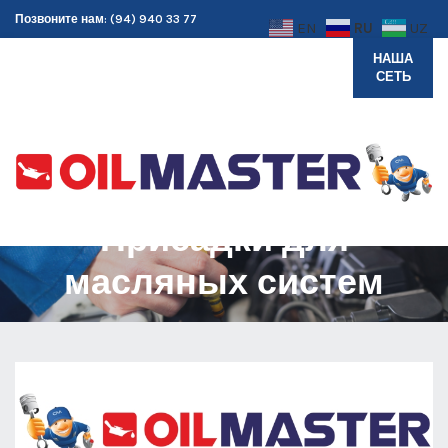
Позвоните нам: (94) 940 33 77
RU
EN
UZ
НАША
СЕТЬ
Присадки для
масляных систем