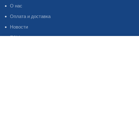
О нас
Оплата и доставка
Новости
ПЗМ
Магазин
Фильтры
Избранное
НИЖНЕЕ МЕНЮ
Профиль Инстаграм
Профиль Фейсбук
Профиль Телеграм
Каталог
Наши контакты
Статьи