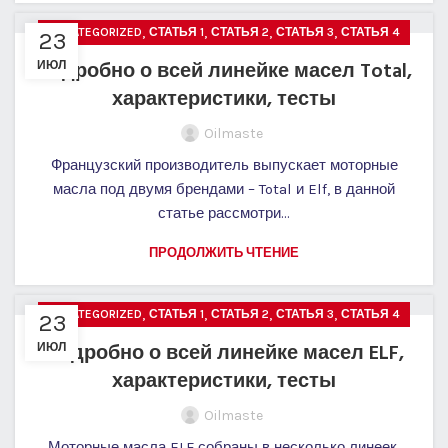
,
,
,
,
UNCATEGORIZED
СТАТЬЯ 1
СТАТЬЯ 2
СТАТЬЯ 3
СТАТЬЯ 4
23
Подробно о всей линейке масел Total,
ИЮЛ
характеристики, тесты
Oilmaste
Французский производитель выпускает моторные
масла под двумя брендами – Total и Elf, в данной
статье рассмотри...
ПРОДОЛЖИТЬ ЧТЕНИЕ
,
,
,
,
UNCATEGORIZED
СТАТЬЯ 1
СТАТЬЯ 2
СТАТЬЯ 3
СТАТЬЯ 4
23
Подробно о всей линейке масел ELF,
ИЮЛ
характеристики, тесты
Oilmaste
Моторные масла ELF собраны в несколько линеек,