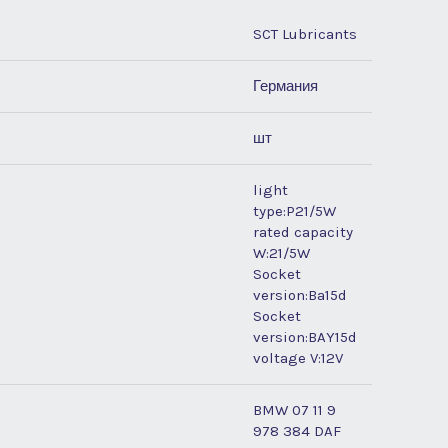
SCT Lubricants
Германия
шт
light
type:P21/5W
rated capacity
W:21/5W
Socket
version:Ba15d
Socket
version:BAY15d
voltage V:12V
BMW 07 11 9
978 384 DAF