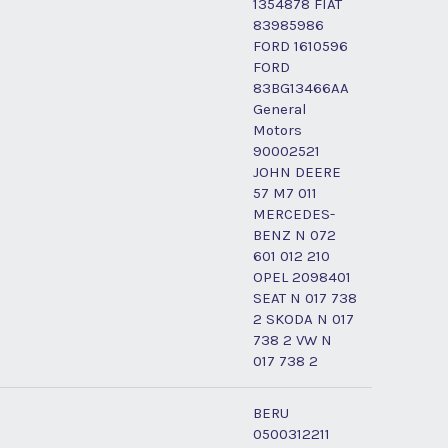
1354878 FIAT
83985986
FORD 1610596
FORD
83BG13466AA
General
Motors
90002521
JOHN DEERE
57 M7 011
MERCEDES-
BENZ N 072
601 012 210
OPEL 2098401
SEAT N 017 738
2 SKODA N 017
738 2 VW N
017 738 2
BERU
0500312211