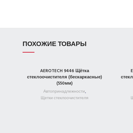
ПОХОЖИЕ ТОВАРЫ
AEROTECH 9446 Щётка
ПОДРОБНЕЕ
стеклоочистителя (бескаркасные)
стекл
(550мм)
Автопринадлежности
,
Щетки стеклоочистителя
Щ