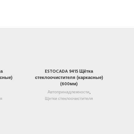
ка
ESTOCADA 9415 Щётка
ПОДРОБНЕЕ
асные)
стеклоочистителя (каркасные)
(600мм)
Автопринадлежности
,
ля
Щетки стеклоочистителя