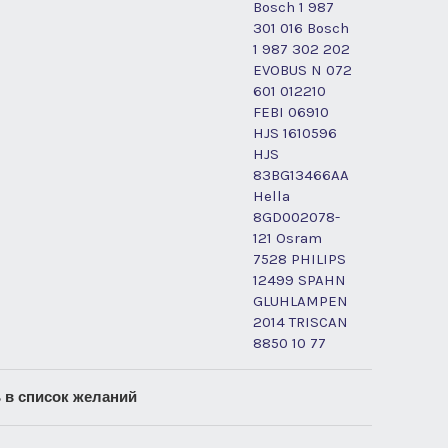
Bosch 1 987
301 016 Bosch
1 987 302 202
EVOBUS N 072
601 012210
FEBI 06910
HJS 1610596
HJS
83BG13466AA
Hella
8GD002078-
121 Osram
7528 PHILIPS
12499 SPAHN
GLUHLAMPEN
2014 TRISCAN
8850 10 77
 в список желаний