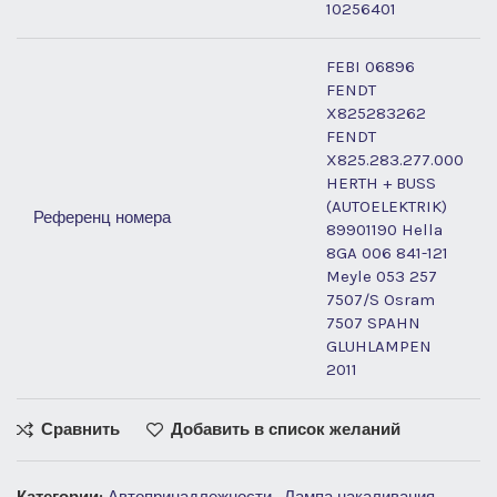
10256401
FEBI 06896
FENDT
X825283262
FENDT
X825.283.277.000
HERTH + BUSS
(AUTOELEKTRIK)
Референц номера
89901190 Hella
8GA 006 841-121
Meyle 053 257
7507/S Osram
7507 SPAHN
GLUHLAMPEN
2011
Сравнить
Добавить в список желаний
Категории:
Автопринадлежности
,
Лампа накаливания