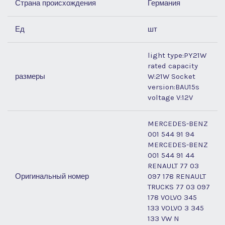
Страна происхождения
Германия
Ед
шт
light type:PY21W
rated capacity
размеры
W:21W Socket
version:BAU15s
voltage V:12V
MERCEDES-BENZ
001 544 91 94
MERCEDES-BENZ
001 544 91 44
RENAULT 77 03
Оригинальный номер
097 178 RENAULT
TRUCKS 77 03 097
178 VOLVO 345
133 VOLVO 3 345
133 VW N