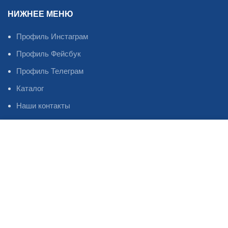
НИЖНЕЕ МЕНЮ
Профиль Инстаграм
Профиль Фейсбук
Профиль Телеграм
Каталог
Наши контакты
Статьи
Магазин
Избранное
Oil Master
2023
©
Система оплаты и доставки товара.