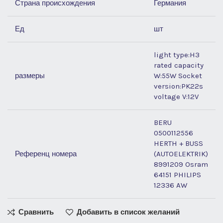
Страна происхождения
Германия
Ед
шт
light type:H3
rated capacity
размеры
W:55W Socket
version:PK22s
voltage V:12V
BERU
0500112556
HERTH + BUSS
Референц номера
(AUTOELEKTRIK)
8991209 Osram
64151 PHILIPS
12336 AW
Сравнить
Добавить в список желаний