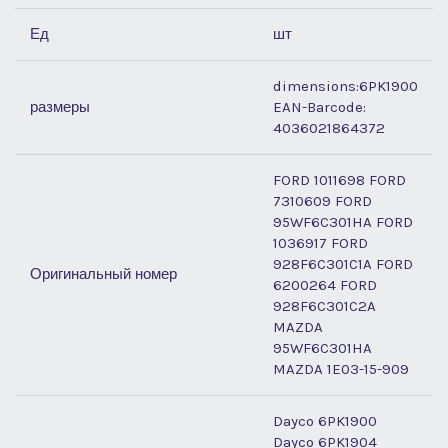
Ед
шт
dimensions:6PK1900
размеры
EAN-Barcode:
4036021864372
FORD 1011698 FORD
7310609 FORD
95WF6C301HA FORD
1036917 FORD
928F6C301C1A FORD
Оригинальный номер
6200264 FORD
928F6C301C2A
MAZDA
95WF6C301HA
MAZDA 1E03-15-909
Dayco 6PK1900
Dayco 6PK1904