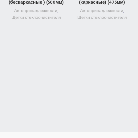
(бескаркасные ) (500мм)
(каркасные) (475мм)
Автопринадлежности
,
Автопринадлежности
,
Щетки стеклоочистителя
Щетки стеклоочистителя