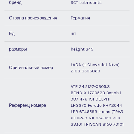
бренд
SCT Lubricants
Страна происхождения
Германия
Ед
шт
размеры
height:345
LADA (+ Chevrolet Niva)
Оригинальный номер
2108-3506060
ATE 24.5127-0305.3
BENDIX 172052B Bosch 1
987 476 191 DELPHI
Референц номера
LH3270 Ferodo FHY2044
LPR 6T46593 Lucas (TRW)
PHB229 NK 852358 PEX
33.101 TRISCAN 8150 70101