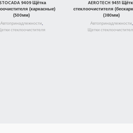
STOCADA 9409 Щётка
AEROTECH 9451 Щётк
ПОДРОБНЕЕ
ПОДРОБНЕЕ
оочистителя (каркасные)
стеклоочистителя (бескарк
(500мм)
(380мм)
Автопринадлежности
,
Автопринадлежности
,
етки стеклоочистителя
Щетки стеклоочистите