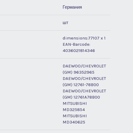
Германия
шт
dimensions:77107 x 1
EAN-Barcode:
4036021814346
DAEWOO/CHEVROLET
(GM) 96352965
DAEWOO/CHEVROLET
(GM) 12761-78B00
DAEWOO/CHEVROLET
(GM) 12761A78B00
MITSUBISHI
MD325854
MITSUBISHI
MD340625