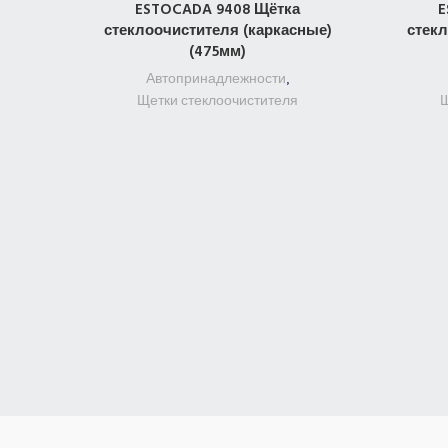
ESTOCADA 9408 Щётка
E
ПОДРОБНЕЕ
стеклоочистителя (каркасные)
стекл
(475мм)
Автопринадлежности
,
Щетки стеклоочистителя
Щ