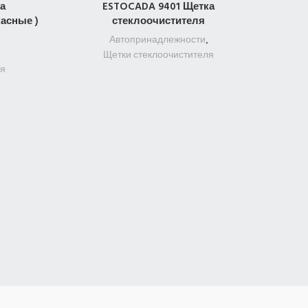
а
ESTOCADA 9401 Щетка
ПОДРОБНЕЕ
асные )
стеклоочистителя
Автопринадлежности
,
Щетки стеклоочистителя
ля
стекл