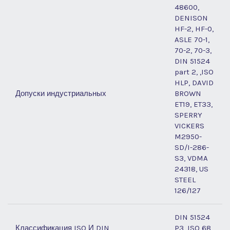
48600,
DENISON
HF-2, HF-0,
ASLE 70-1,
70-2, 70-3,
DIN 51524
part 2, ,ISO
HLP, DAVID
Допуски индустриальных
BROWN
ET19, ET33,
SPERRY
VICKERS
M2950-
SD/I-286-
S3, VDMA
24318, US
STEEL
126/127
DIN 51524
Классификация ISO И DIN
P3, ISO 68,