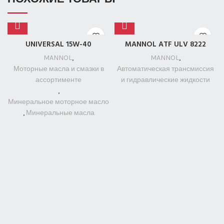
UNIVERSAL 15W-40
MANNOL ATF ULV 8222
MANNOL
,
MANNOL
,
Моторные масла и смазки в
Автоматическая трансмиссия
ассортименте
и гидравлические жидкости
,
Минеральное моторное масло
,
Минеральные масла