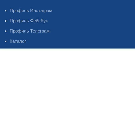
Профиль Инстаграм
Профиль Фейсбук
Профиль Телеграм
Каталог
Наши контакты
Магазин
Избранное
Статьи
Oil Master
2023
©
Система оплаты и доставки товара.