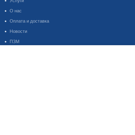
Услуги
О нас
Оплата и доставка
Новости
ПЗМ
Магазин
Избранное
НИЖНЕЕ МЕНЮ
Профиль Инстаграм
Профиль Фейсбук
Профиль Телеграм
Каталог
Наши контакты
Статьи