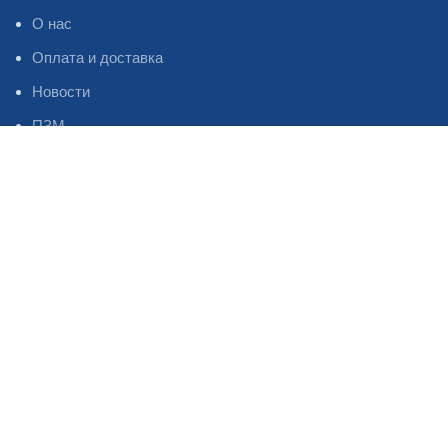
О нас
Оплата и доставка
Новости
ПЗМ
Магазин
Избранное
НИЖНЕЕ МЕНЮ
Профиль Инстаграм
Профиль Фейсбук
Профиль Телеграм
Каталог
Наши контакты
Статьи