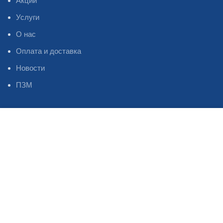
Акции
Услуги
О нас
Оплата и доставка
Новости
ПЗМ
НИЖНЕЕ МЕНЮ
Магазин
Избранное
Профиль Инстаграм
Профиль Фейсбук
Профиль Телеграм
Каталог
Наши контакты