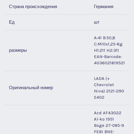
Страна происхождения
Германия
Ед
шт
A:41 B:50,8
C:M10x1,25-6g
размеры
H1:211 H2:311
EAN-Barcode:
4036021619521
LADA (+
Chevrolet
Оригинальный номер
Niva) 2121-290
5402
Acd AF43022
Al-ko 1951
Boge 27-085-9
FEBI BNE-