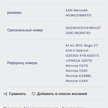
EAN-Barcode:
размеры
4036021689715
DAEWOO/CHEVROLET
Оригинальный номер
(GM) 96316745
Al-ko 3110I Boge 27-
E54-0 Gabriel
G35300 KYB 632117L
LIPMESA 129719
Референц номера
Monroe 11279
Monroe 11550
Monroe E4388L
Monroe E4411
Сравнить
Добавить в список желаний