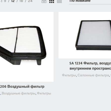
ь
9
12
18
24
SA 1234 Фильтр, возду
ПОДРОБНЕЕ
внутреннем пространс
Фильтры
,
Салонные фильтра
,
2206 Воздушный фильтр
ПОДРОБНЕЕ
ы
,
Воздушные фильтры
,
Фильтры