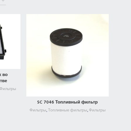
х во
тве
Фильтры
SC 7046 Топливный фильтр
ПОДРОБНЕЕ
Фильтры
,
Топливные фильтры
,
Фильтры