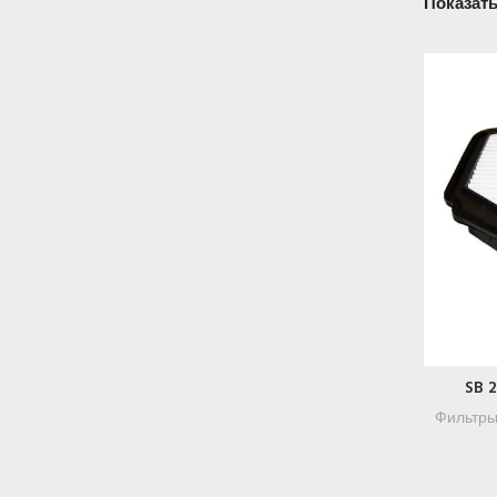
Показат
SB 
Фильтр