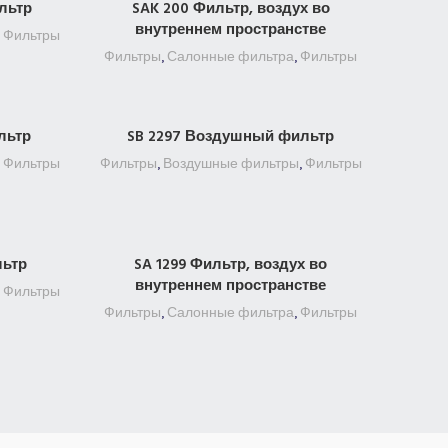
льтр
SAK 200 Фильтр, воздух во
ПОДРОБНЕЕ
внутреннем пространстве
,
Фильтры
Фильтры
,
Салонные фильтра
,
Фильтры
льтр
SB 2297 Воздушный фильтр
ПОДРОБНЕЕ
,
Фильтры
Фильтры
,
Воздушные фильтры
,
Фильтры
льтр
SA 1299 Фильтр, воздух во
ПОДРОБНЕЕ
внутреннем пространстве
,
Фильтры
Фильтры
,
Салонные фильтра
,
Фильтры