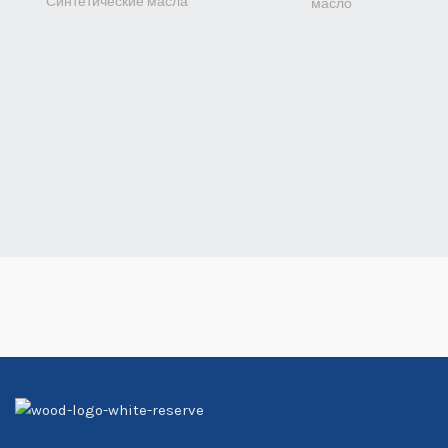
Синтетические масла
масло