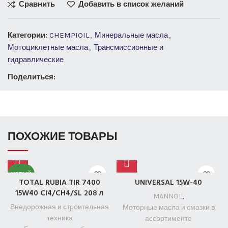
Сравнить
Добавить в список желаний
Категории:
CHEMPIOIL
,
Минеральные масла
,
Мотоциклетные масла
,
Трансмиссионные и
гидравлические
Поделиться:
ПОХОЖИЕ ТОВАРЫ
НОВЫЙ
TOTAL RUBIA TIR 7400
UNIVERSAL 15W-40
15W40 CI4/CH4/SL 208 л
MANNOL
,
208 ЛИТРОВ
Внедорожная и строительная
Моторные масла и смазки в
техника
ассортименте