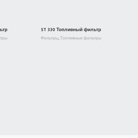
ьтр
ST 330 Топливный фильтр
ПОДРОБНЕЕ
тры
Фильтры
,
Топливные фильтры
S
Ф